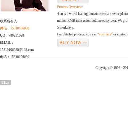
Process Overview:
4.cn is a world leading domain escrow service plat
million RMB transaction volume every year. We promi
联系所有人
5 workdays.
微信：15810106080
For detailed process, you can
“visit here”
or contact
QQ：780231698
BUY NOW
EMAIL：
>>
15810106080@163.com
电话：15810106080
Copyright © 1998 - 201
51La